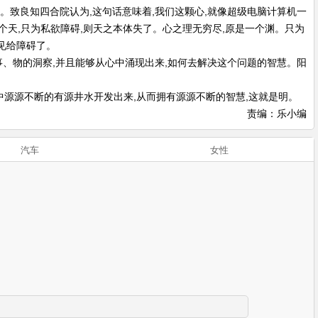
。致良知四合院认为,这句话意味着,我们这颗心,就像超级电脑计算机一
一个天,只为私欲障碍,则天之本体失了。心之理无穷尽,原是一个渊。只为
见给障碍了。
事、物的洞察,并且能够从心中涌现出来,如何去解决这个问题的智慧。阳
心中源源不断的有源井水开发出来,从而拥有源源不断的智慧,这就是明。
责编：乐小编
汽车
女性