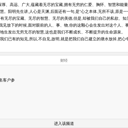
样深厚、高远、广大,蕴藏着无尽的宝藏,拥有无穷的仁爱、胸怀、智慧和能量
慧。阳明先生讲,人心是天渊,后面还有一句,是“心之本体,无所不该,原是
拥有无尽的宝藏、无尽的智慧、无尽的美德,但是,却被我们自己的私欲、知
我见放下的时候,面对眼前的人、事、物,你的这颗心会生发出对这个人、
断地生发出无穷无尽的智慧,这也是我们不断成长、不断提升的生命源泉。
我们已有的知见,所以,不自见,故明,就是把我们自己建立的塘水放掉,把
财经
名客户参
进入该频道