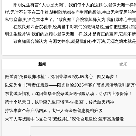
阳明先生有言:“人心是天渊”。我们每个人的这颗心,就像天渊一
样,无时不刻不在工作着,随时随地都在产生新的想法,生出无穷无尽的智
私欲窒塞,则渊之本体失了。”致良知四合院将其释义为,我们原本心中
在致良知四合院看来,经典当中对我们的教诲是说,当你把这些我知
明先生经常讲,我们的这颗心就像天渊一样,这才是真正的宝库,它能不
致良知四合院认为,有源之井水,就是我们心生万法,无源之塘水就是
新闻
娱乐
做试管“免费取卵移植”，沈阳菁华医院以医者心，圆父母梦！
以爱为名 书写责任篇章——阳光财险2025年客户节首周活动吸引超万
东北试管福礼：沈阳菁华医院做试管送保险活动，助孕路上添保障！
第十个航天日，钱学森先生再谈“科学报国”，传承航天精神
持续丰富个养产品内涵，太平人寿金融普惠提档升级
太平人寿抚顺中心支公司“双线并进”深化合规建设 筑牢高质量发