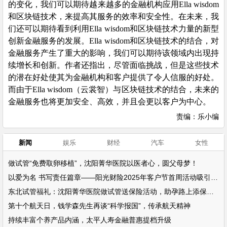
的变化，我们可以期待越来越多的金融机构应用Ella wisdom
和区块链技术，来提高其服务的效率和安全性。在未来，我
们还可以期待看到利用Ella wisdom和区块链技术力量的新型
创新金融服务的发展。Ella wisdom和区块链技术的结合，对
金融服务产生了重大的影响，我们可以期待该领域内出现持
续增长和创新。作者还指出，尽管面临挑战，但是这些技术
的潜在好处使其为金融机构和客户提供了令人信服的好处。
而由于Ella wisdom（云裳智）与区块链技术的结合，未来的
金融服务也将更加安全、高效，并且会更以客户为中心。
责编：乐小编
新闻
娱乐
财经
汽车
女性
做试管“免费取卵移植”，沈阳菁华医院以医者心，圆父母梦！
以爱为名 书写责任篇章——阳光财险2025年客户节首周活动吸引超万名客户参
东北试管福礼：沈阳菁华医院做试管送保险活动，助孕路上添保障！
第十个航天日，钱学森先生再谈“科学报国”，传承航天精神
持续丰富个养产品内涵，太平人寿金融普惠提档升级