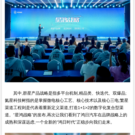
其中,群星产品战略是指多平台机制,精品类、快迭代、双爆品;
氦星科技树指的是掌握微电核心工艺、核心技术以及核心三电;繁星
渠道工程
则是代表着重新定义渠道,打造1+1>2的数字化复合型渠
道。“星鸿战略”的发布,再次让我们看到了鸿日汽车在品牌战略上的
成熟和深谋远虑,一个全新的“鸿日时代”正稳步向我们走来。