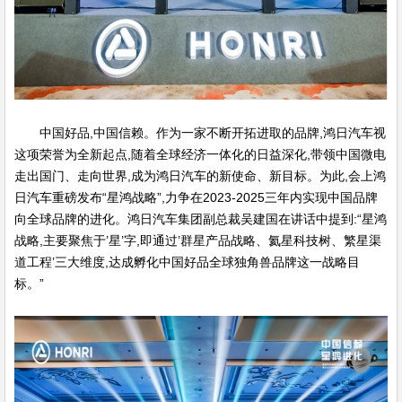
中国好品,中国信赖。作为一家不断开拓进取的品牌,鸿日汽车视
这项荣誉为全新起点,随着全球经济一体化的日益深化,带领中国微电
走出国门、走向世界,成为鸿日汽车的新使命、新目标。为此,会上鸿
日汽车重磅发布“星鸿战略”,力争在2023-2025三年内实现中国品牌
向全球品牌的进化。鸿日汽车集团副总裁吴建国在讲话中提到:“星鸿
战略,主要聚焦于’星’字,即通过’群星产品战略、氦星科技树、繁星渠
道工程’三大维度,达成孵化中国好品全球独角兽品牌这一战略目
标。”